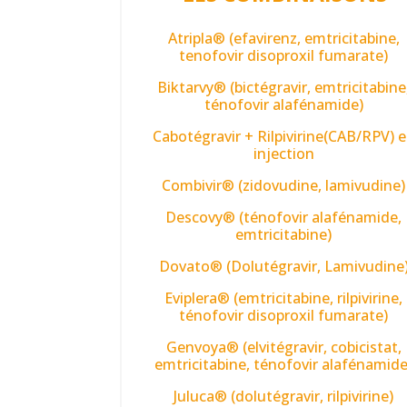
Atripla® (efavirenz, emtricitabine,
tenofovir disoproxil fumarate)
Biktarvy® (bictégravir, emtricitabine
ténofovir alafénamide)
Cabotégravir + Rilpivirine(CAB/RPV) 
injection
Combivir® (zidovudine, lamivudine)
Descovy® (ténofovir alafénamide,
emtricitabine)
Dovato® (Dolutégravir, Lamivudine
Eviplera® (emtricitabine, rilpivirine,
ténofovir disoproxil fumarate)
Genvoya® (elvitégravir, cobicistat,
emtricitabine, ténofovir alafénamide
Juluca® (dolutégravir, rilpivirine)