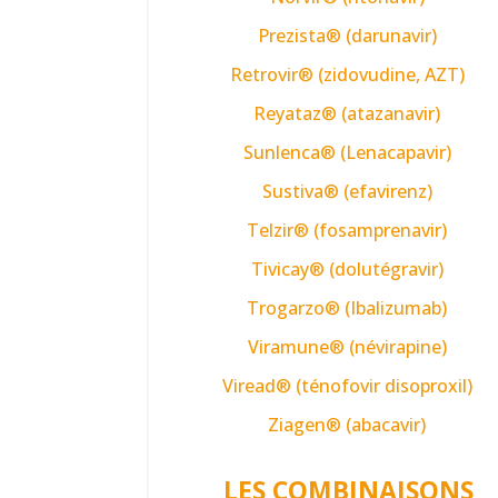
Prezista® (darunavir)
Retrovir® (zidovudine, AZT)
Reyataz® (atazanavir)
Sunlenca® (Lenacapavir)
Sustiva® (efavirenz)
Telzir® (fosamprenavir)
Tivicay® (dolutégravir)
Trogarzo® (Ibalizumab)
Viramune® (névirapine)
Viread® (ténofovir disoproxil)
Ziagen® (abacavir)
LES COMBINAISONS