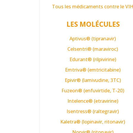
Tous les médicaments contre le VI
LES MOLÉCULES
Aptivus® (tipranavir)
Celsentri® (maraviroc)
Edurant® (rilpivirine)
Emtriva® (emtricitabine)
Epivir® (lamivudine, 3TC)
Fuzeon® (enfuvirtide, T-20)
Intelence® (etravirine)
Isentress® (raltegravir)
Kaletra® (lopinavir, ritonavir)
Norvir® (ritonavir)