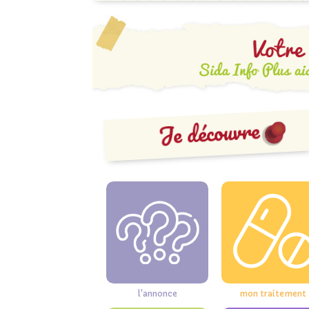
Je découvre
l'annonce
mon traitement