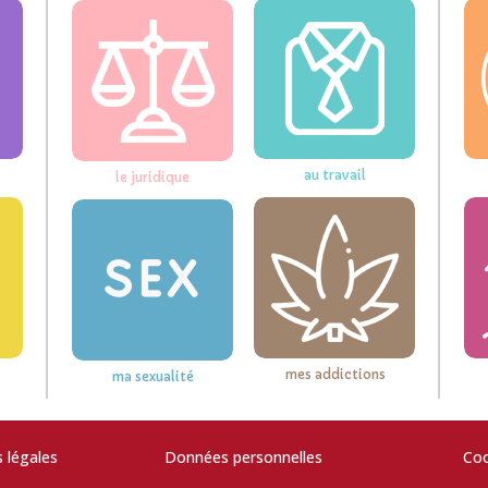
au travail
le juridique
mes addictions
ma sexualité
 légales
Données personnelles
Coo