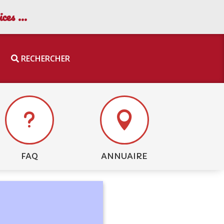
vices …
RECHERCHER
u

FAQ
ANNUAIRE