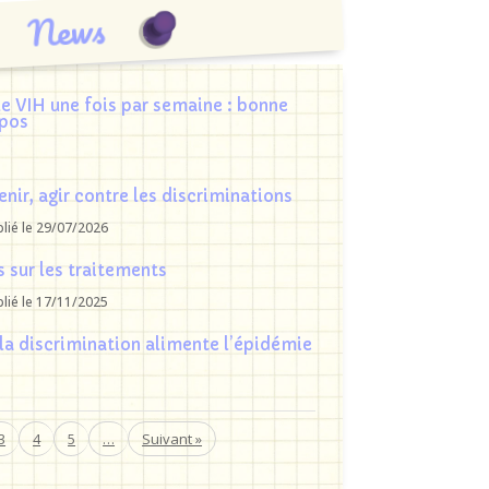
News
le VIH une fois par semaine : bonne
opos
enir, agir contre les discriminations
blié le 29/07/2026
 sur les traitements
blié le 17/11/2025
 la discrimination alimente l’épidémie
3
4
5
…
»