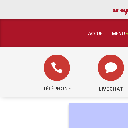
Panneau de gestion des cookies
un esp
ACCUEIL
MENU


TÉLÉPHONE
LIVECHAT