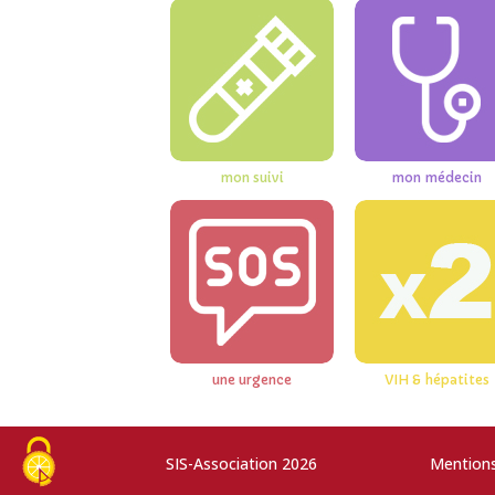
mon suivi
mon médecin
une urgence
VIH & hépatites
SIS-Association 2026
Mentions