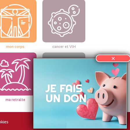
mon corps
cancer et VIH
ma retraite
vieillir avec le VIH
kies
Faire un retour