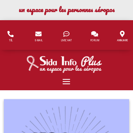
Panneau de gestion des cookies
un espace pour les personnes séropos
TÉL
E-MAIL
LIVECHAT
FORUM
ANNUAIRE