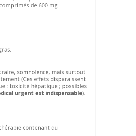
e comprimés de 600 mg.
gras.
traire, somnolence, mais surtout
tement (Ces effets disparaissent
ue ; toxicité hépatique ; possibles
édical urgent est indispensable
).
othérapie contenant du