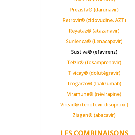
Prezista® (darunavir)
Retrovir® (zidovudine, AZT)
Reyataz® (atazanavir)
Sunlenca® (Lenacapavir)
Sustiva® (efavirenz)
Telzir® (fosamprenavir)
Tivicay® (dolutégravir)
Trogarzo® (Ibalizumab)
Viramune® (névirapine)
Viread® (ténofovir disoproxil)
Ziagen® (abacavir)
LES COMBINAISONS