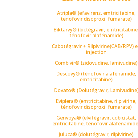
Atripla® (efavirenz, emtricitabine,
tenofovir disoproxil fumarate)
Biktarvy® (bictégravir, emtricitabine
ténofovir alafénamide)
Cabotégravir + Rilpivirine(CAB/RPV) 
injection
Combivir® (zidovudine, lamivudine)
Descovy® (ténofovir alafénamide,
emtricitabine)
Dovato® (Dolutégravir, Lamivudine
Eviplera® (emtricitabine, rilpivirine,
ténofovir disoproxil fumarate)
Genvoya® (elvitégravir, cobicistat,
emtricitabine, ténofovir alafénamide
Juluca® (dolutégravir, rilpivirine)