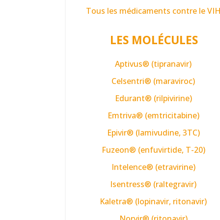
Tous les médicaments contre le VI
LES MOLÉCULES
Aptivus® (tipranavir)
Celsentri® (maraviroc)
Edurant® (rilpivirine)
Emtriva® (emtricitabine)
Epivir® (lamivudine, 3TC)
Fuzeon® (enfuvirtide, T-20)
Intelence® (etravirine)
Isentress® (raltegravir)
Kaletra® (lopinavir, ritonavir)
Norvir® (ritonavir)