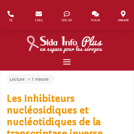
Panneau de gestion des cookies
TÉL
E-MAIL
LIVECHAT
FORUM
ANNUAIRE
Lecture :
< 1
minute
Les Inhibiteurs
nucléosidiques et
nucléotidiques de la
transcriptase inverse