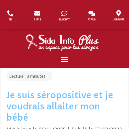
Panneau de gestion des cookies
TÉL
E-MAIL
LIVECHAT
FORUM
ANNUAIRE
Lecture :
3
minutes
Je suis séropositive et je
voudrais allaiter mon
bébé