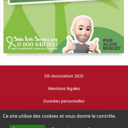
SIS-Association 2025
Mentions légales
Données personnelles
Cookies
Ce site utilise des cookies et vous donne le contrôle.
Faire un retour