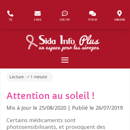
Panneau de gestion des cookies
TÉL
E-MAIL
LIVECHAT
FORUM
ANNUAIRE
Lecture :
< 1
minute
Attention au soleil !
Mis à jour le 25/08/2020 | Publié le 26/07/2019
Certains médicaments sont
photosensibilisants, et provoquent des