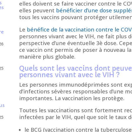
s
elles doivent se faire vacciner contre le CO
es
elles peuvent
bénéficier d’une dose suppl
tous les vaccins pouvant protéger utilement
Le
bénéfice de la vaccination contre le COV
re
personnes vivant avec le VIH, ne fait plus
perspective d’une éventuelle 3è dose. Cep
26
ce vaccin ont permis de poser à nouveau la
manière plus globale.
Quels sont les vaccins dont peuve
25
personnes vivant avec le VIH ?
Les personnes immunodéprimées sont expo
d’infections sévères responsables d’une mo
importantes. La vaccination les protège.
us
Toutes les vaccinations sont fortement 
infectées par le VIH, quel que soit le taux d
25
le BCG (vaccination contre la tuberculose