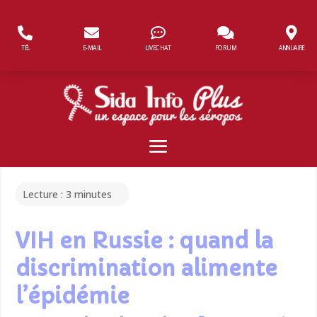
Panneau de gestion des cookies
TÉL
E-MAIL
LIVECHAT
FORUM
ANNUAIRE
Lecture :
3
minutes
VIH en Russie : quand la
discrimination alimente
l’épidémie