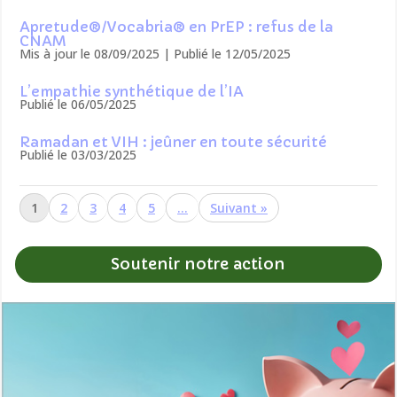
Apretude®/Vocabria® en PrEP : refus de la
CNAM
Mis à jour le 08/09/2025 | Publié le 12/05/2025
L’empathie synthétique de l’IA
Publié le 06/05/2025
Ramadan et VIH : jeûner en toute sécurité
Publié le 03/03/2025
1
2
3
4
5
…
»
Soutenir notre action