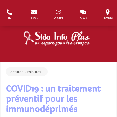
Panneau de gestion des cookies
TÉL
E-MAIL
LIVECHAT
FORUM
ANNUAIRE
Lecture :
2
minutes
COVID19 : un traitement
préventif pour les
immunodéprimés