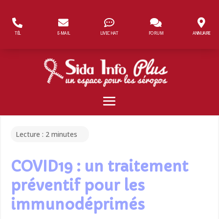
Panneau de gestion des cookies
TÉL
E-MAIL
LIVECHAT
FORUM
ANNUAIRE
Lecture :
2
minutes
COVID19 : un traitement
préventif pour les
immunodéprimés