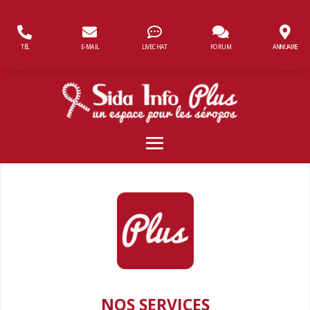
Panneau de gestion des cookies
TÉL
E-MAIL
LIVECHAT
FORUM
ANNUAIRE
NOS SERVICES